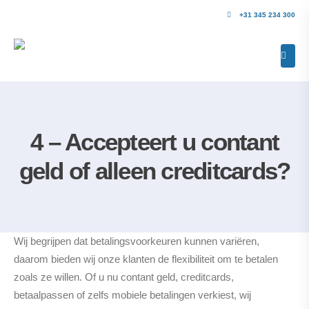
+31 345 234 300
4 – Accepteert u contant
geld of alleen creditcards?
Wij begrijpen dat betalingsvoorkeuren kunnen variëren,
daarom bieden wij onze klanten de flexibiliteit om te betalen
zoals ze willen. Of u nu contant geld, creditcards,
betaalpassen of zelfs mobiele betalingen verkiest, wij