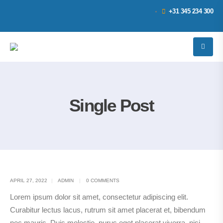
+31 345 234 300
Single Post
APRIL 27, 2022
ADMIN
0 COMMENTS
Lorem ipsum dolor sit amet, consectetur adipiscing elit.
Curabitur lectus lacus, rutrum sit amet placerat et, bibendum
nec mauris. Duis molestie, purus eget placerat viverra, nisi