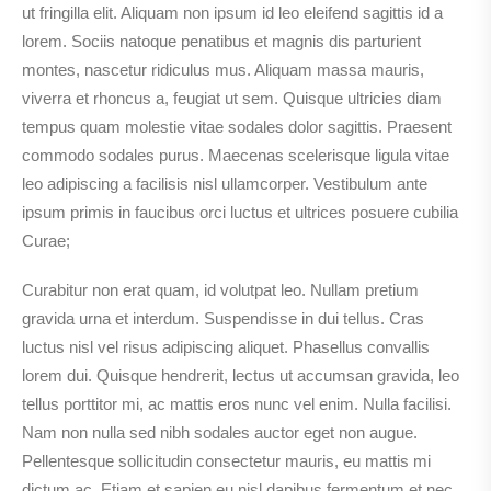
ut fringilla elit. Aliquam non ipsum id leo eleifend sagittis id a
lorem. Sociis natoque penatibus et magnis dis parturient
montes, nascetur ridiculus mus. Aliquam massa mauris,
viverra et rhoncus a, feugiat ut sem. Quisque ultricies diam
tempus quam molestie vitae sodales dolor sagittis. Praesent
commodo sodales purus. Maecenas scelerisque ligula vitae
leo adipiscing a facilisis nisl ullamcorper. Vestibulum ante
ipsum primis in faucibus orci luctus et ultrices posuere cubilia
Curae;
Curabitur non erat quam, id volutpat leo. Nullam pretium
gravida urna et interdum. Suspendisse in dui tellus. Cras
luctus nisl vel risus adipiscing aliquet. Phasellus convallis
lorem dui. Quisque hendrerit, lectus ut accumsan gravida, leo
tellus porttitor mi, ac mattis eros nunc vel enim. Nulla facilisi.
Nam non nulla sed nibh sodales auctor eget non augue.
Pellentesque sollicitudin consectetur mauris, eu mattis mi
dictum ac. Etiam et sapien eu nisl dapibus fermentum et nec