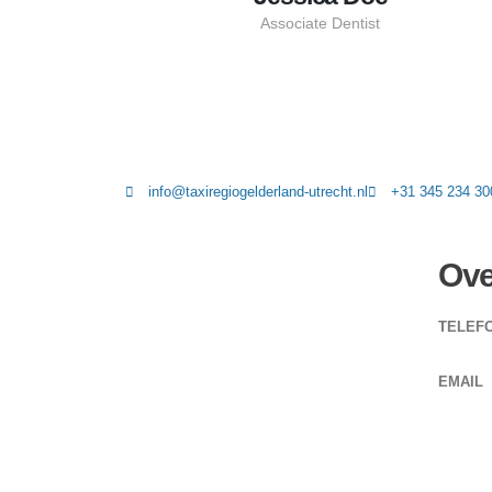
Associate Dentist
info@taxiregiogelderland-utrecht.nl
+31 345 234 30
Ove
TELEF
+31 345
EMAIL
info@tax